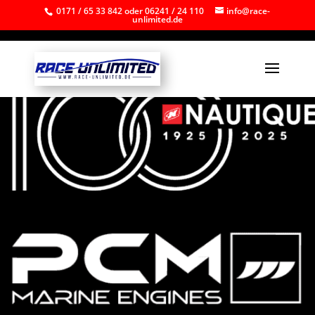
0171 / 65 33 842 oder 06241 / 24 110
info@race-
unlimited.de