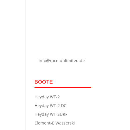
Kenntnis genommen. Ich
stimme zu, dass meine
Angaben zur
Kontaktaufnahme und für
Rückfragen dauerhaft
gespeichert werden.
Hinweis: Sie können Ihre
Einwilligung jederzeit für
die Zukunft per Mail an
info@race-unlimited.de
widerrufen.
BOOTE
Heyday WT-2
Heyday WT-2 DC
Heyday WT-SURF
Element-E Wasserski