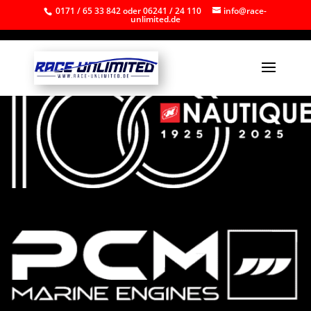
0171 / 65 33 842 oder 06241 / 24 110
info@race-
unlimited.de