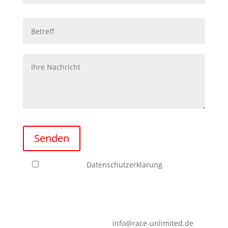
Please leave this field empty.
Senden
Ich habe die
Datenschutzerklärung
zur
Kenntnis genommen. Ich stimme zu, dass meine
Angaben zur Kontaktaufnahme und für
Rückfragen dauerhaft gespeichert werden.
Hinweis: Sie können Ihre Einwilligung jederzeit für
die Zukunft per Mail an
info@race-unlimited.de