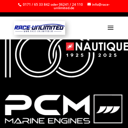
0171 / 65 33 842 oder 06241 / 24 110
info@race-
unlimited.de