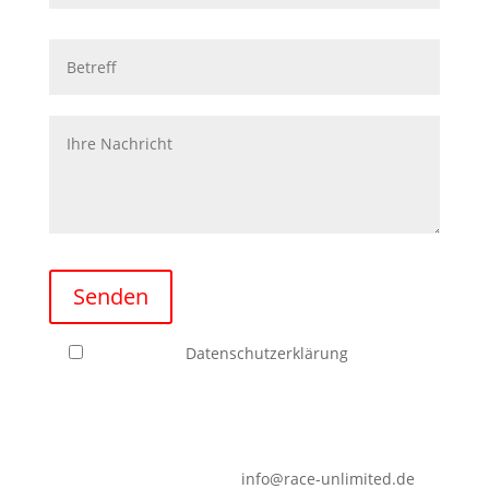
Please leave this field empty.
Senden
Ich habe die
Datenschutzerklärung
zur
Kenntnis genommen. Ich stimme zu, dass meine
Angaben zur Kontaktaufnahme und für
Rückfragen dauerhaft gespeichert werden.
Hinweis: Sie können Ihre Einwilligung jederzeit für
die Zukunft per Mail an
info@race-unlimited.de