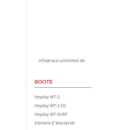
Kenntnis genommen. Ich
stimme zu, dass meine
Angaben zur
Kontaktaufnahme und für
Rückfragen dauerhaft
gespeichert werden.
Hinweis: Sie können Ihre
Einwilligung jederzeit für
die Zukunft per Mail an
info@race-unlimited.de
widerrufen.
BOOTE
Heyday WT-2
Heyday WT-2 DC
Heyday WT-SURF
Element-E Wasserski